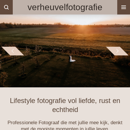
verheuvelfotografie
Ga
direct
naar
de
hoofdinhoud
Lifestyle fotografie vol liefde, rust en
echtheid
Professionele
Fotograaf die met jullie mee kijk, denkt
met de mooiste momenten in jullie leven.